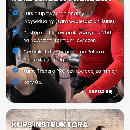
Kurs grupowy stacjonarny lub
indywidualny (sam wybierasz dni kursu)
Dostęp do filmów praktycznych z 250
najnowszymi formami ćwiczeń
Certyfikat i legitymacja po Polsku i
Angielsku na całą UE
Kursy Trenera PRO czyli „więcej za mniej”
Raty 0%
ZAPISZ SIĘ
KURS INSTRUKTORA