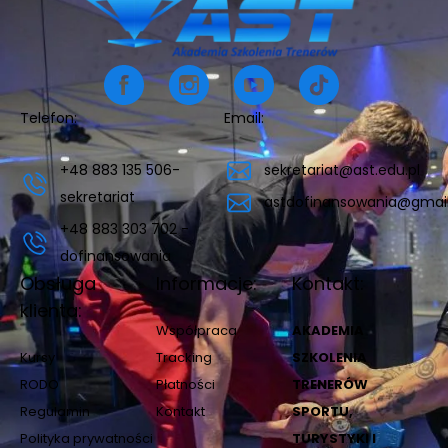
Telefon:
Email:
+48 883 135 506-
sekretariat@ast.edu.pl
sekretariat
astdofinansowania@gmai
+48 883 303 702 -
dofinansowania
Obsługa
Informacje:
Kontakt:
klienta:
Współpraca
AKADEMIA
Kursy
Tracking
SZKOLENIA
RODO
Płatności
TRENERÓW
Regulamin
Kontakt
SPORTU,
Polityka prywatności
TURYSTYKI I