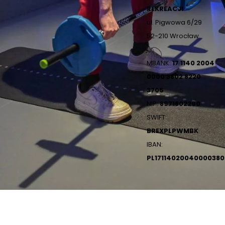
REKREACJI
ul. Pigwowa 6/29
52-210 Wrocław
MBANK:
17 1140 2004
0000 3802 8220
3705
NIP:
8971802290
SWIFT:
BREXPLPWMBK
IBAN:
PL1711402004000038