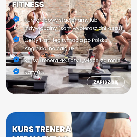
FITNESS
Kurs grupowy stacjonarny lub
indywidualny (sam wybierasz dni kursu)
Certyfikat i legitymacja po Polsku i
Angielsku na całą UE
Kursy Trenera PRO czyli „więcej za mniej”
Raty 0%
ZAPISZ SIĘ
KURS TRENERA