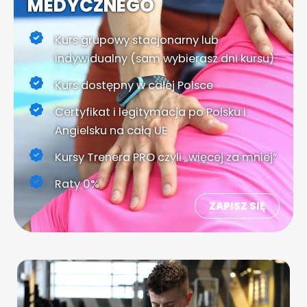
MEDYCZNEGO
Kurs grupowy stacjonarny lub
indywidualny (sam wybierasz dni kursu)
Kurs dostępny w całej Polsce
Certyfikat i legitymacja po Polsku i
Angielsku na całą UE
Kursy Trenera PRO czyli „więcej za mniej”
Raty 0%
ZAPISZ SIĘ