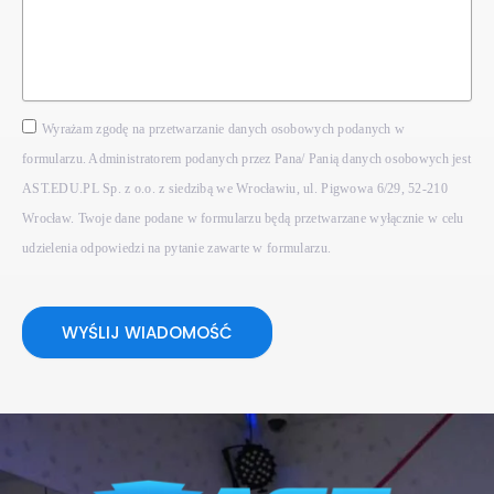
Wyrażam zgodę na przetwarzanie danych osobowych podanych w
formularzu. Administratorem podanych przez Pana/ Panią danych osobowych jest
AST.EDU.PL Sp. z o.o. z siedzibą we Wrocławiu, ul. Pigwowa 6/29, 52-210
Wrocław. Twoje dane podane w formularzu będą przetwarzane wyłącznie w celu
udzielenia odpowiedzi na pytanie zawarte w formularzu.
WYŚLIJ WIADOMOŚĆ