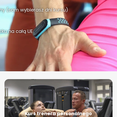
ny (sam wybierasz dni kursu)
lsku na całą UE
Kurs trenera personalnego