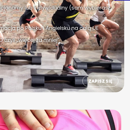
cjonarny lub indywidualny (sam wybierasz
tymacja po Polsku i Angielsku na całą UE
 czyli „więcej za mniej”
ZAPISZ SIĘ