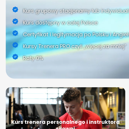
Kurs grupowy stacjonarny lub indywidual
Kurs dostępny w całej Polsce
Certyfikat i legitymacja po Polsku i Angie
Kursy Trenera PRO czyli „więcej za mniej”
Raty 0%
Kurs trenera personalnego i instruktora
siłowni