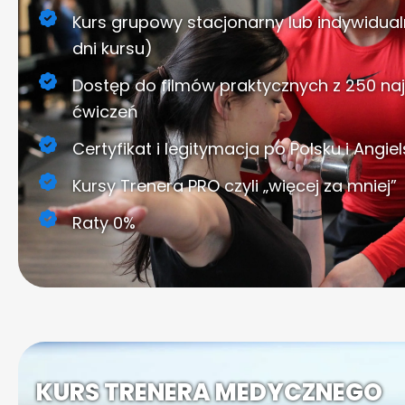
Kurs grupowy stacjonarny lub indywidua
dni kursu)
Dostęp do filmów praktycznych z 250 n
ćwiczeń
Certyfikat i legitymacja po Polsku i Angie
Kursy Trenera PRO czyli „więcej za mniej”
Raty 0%
KURS TRENERA MEDYCZNEGO