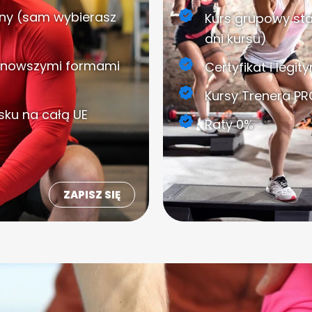
lny (sam wybierasz
Kurs grupowy sta
dni kursu)
ajnowszymi formami
Certyfikat i legi
Kursy Trenera PRO
lsku na całą UE
Raty 0%
ZAPISZ SIĘ