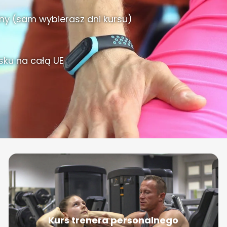
ny (sam wybierasz dni kursu)
lsku na całą UE
Kurs trenera personalnego