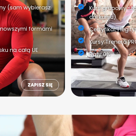
lny (sam wybierasz
Kurs grupowy sta
dni kursu)
ajnowszymi formami
Certyfikat i legi
Kursy Trenera PRO
lsku na całą UE
Raty 0%
ZAPISZ SIĘ