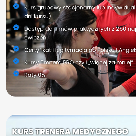
Kurs grupowy stacjonarny lub indywidua
dni kursu)
Dostęp do filmów praktycznych z 250 n
ćwiczeń
Certyfikat i legitymacja po Polsku i Angie
Kursy Trenera PRO czyli „więcej za mniej”
Raty 0%
KURS TRENERA MEDYCZNEGO