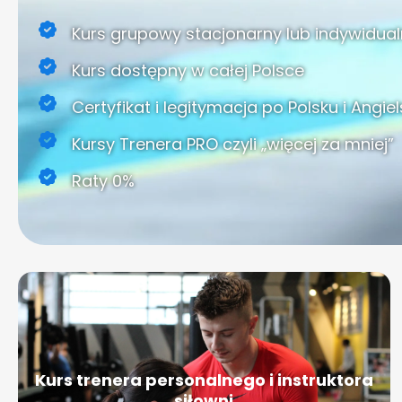
Kurs grupowy stacjonarny lub indywidual
Kurs dostępny w całej Polsce
Certyfikat i legitymacja po Polsku i Angie
Kursy Trenera PRO czyli „więcej za mniej”
Raty 0%
Kurs trenera personalnego i instruktora
siłowni