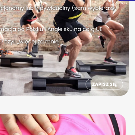
cjonarny lub indywidualny (sam wybierasz
tymacja po Polsku i Angielsku na całą UE
 czyli „więcej za mniej”
ZAPISZ SIĘ