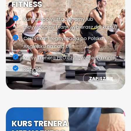
FITNESS
Kurs grupowy stacjonarny lub
indywidualny (sam wybierasz dni kursu)
Certyfikat i legitymacja po Polsku i
Angielsku na całą UE
Kursy Trenera PRO czyli „więcej za mniej”
Raty 0%
ZAPISZ SIĘ
KURS TRENERA