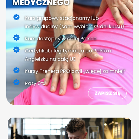
MEDYCZNEGO
Kurs grupowy stacjonarny lub
indywidualny (sam wybierasz dni kursu)
Kurs dostępny w całej Polsce
Certyfikat i legitymacja po Polsku i
Angielsku na całą UE
Kursy Trenera PRO czyli „więcej za mniej”
Raty 0%
ZAPISZ SIĘ