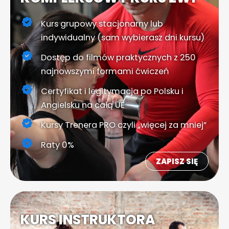
Kurs grupowy stacjonarny lub
indywidualny (sam wybierasz dni kursu)
Dostęp do filmów praktycznych z 250
najnowszymi formami ćwiczeń
Certyfikat i legitymacja po Polsku i
Angielsku na całą UE
Kursy Trenera PRO czyli „więcej za mniej”
Raty 0%
ZAPISZ SIĘ
KURS INSTRUKTORA