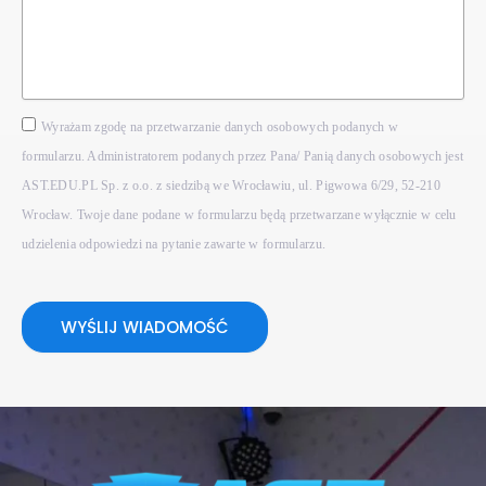
Wyrażam zgodę na przetwarzanie danych osobowych podanych w
formularzu. Administratorem podanych przez Pana/ Panią danych osobowych jest
AST.EDU.PL Sp. z o.o. z siedzibą we Wrocławiu, ul. Pigwowa 6/29, 52-210
Wrocław. Twoje dane podane w formularzu będą przetwarzane wyłącznie w celu
udzielenia odpowiedzi na pytanie zawarte w formularzu.
WYŚLIJ WIADOMOŚĆ