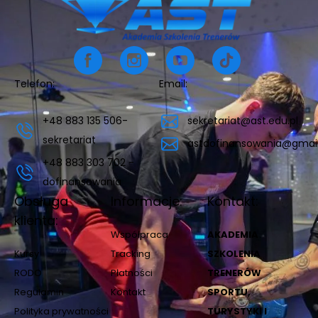
Telefon:
Email:
+48 883 135 506-
sekretariat@ast.edu.pl
sekretariat
astdofinansowania@gmai
+48 883 303 702 -
dofinansowania
Obsługa
Informacje:
Kontakt:
klienta:
Współpraca
AKADEMIA
Kursy
Tracking
SZKOLENIA
RODO
Płatności
TRENERÓW
Regulamin
Kontakt
SPORTU,
Polityka prywatności
TURYSTYKI I