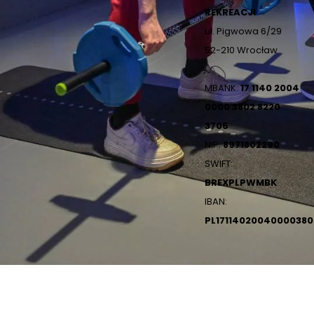
REKREACJI
ul. Pigwowa 6/29
52-210 Wrocław
MBANK:
17 1140 2004
0000 3802 8220
3705
NIP:
8971802290
SWIFT:
BREXPLPWMBK
IBAN:
PL1711402004000038