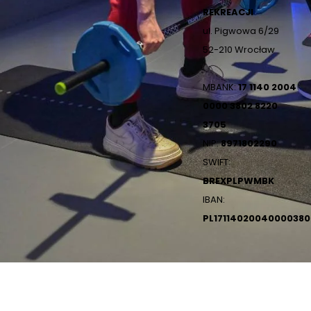
REKREACJI
ul. Pigwowa 6/29
52-210 Wrocław
MBANK:
17 1140 2004
0000 3802 8220
3705
NIP:
8971802290
SWIFT:
BREXPLPWMBK
IBAN:
PL1711402004000038