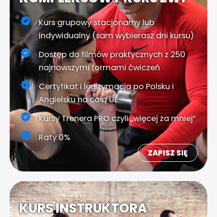
Kurs grupowy stacjonarny lub
indywidualny (sam wybierasz dni kursu)
Dostęp do filmów praktycznych z 250
najnowszymi formami ćwiczeń
Certyfikat i legitymacja po Polsku i
Angielsku na całą UE
Kursy Trenera PRO czyli „więcej za mniej”
Raty 0%
ZAPISZ SIĘ
KURS INSTRUKTORA