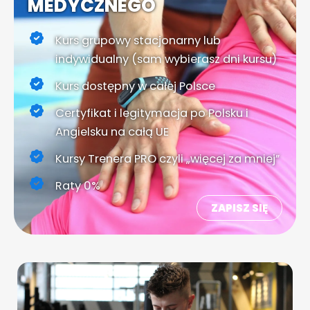
MEDYCZNEGO
Kurs grupowy stacjonarny lub
indywidualny (sam wybierasz dni kursu)
Kurs dostępny w całej Polsce
Certyfikat i legitymacja po Polsku i
Angielsku na całą UE
Kursy Trenera PRO czyli „więcej za mniej”
Raty 0%
ZAPISZ SIĘ