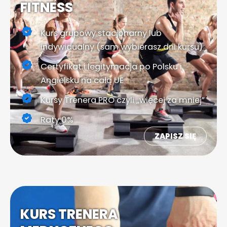
FITNESS
Kurs grupowy stacjonarny lub
indywidualny (sam wybierasz dni kursu)
Certyfikat i legitymacja po Polsku i
Angielsku na całą UE
Kursy Trenera PRO czyli „więcej za mniej”
Raty 0%
ZAPISZ SIĘ
KURS TRENERA