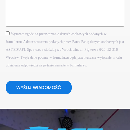
Wyrażam zgodę na przetwarzanie danych osobowych podanych w
formularzu. Administratorem podanych przez Pana/ Panią danych osobowych jest
AST.EDU.PL Sp. z o.o. z siedzibą we Wrocławiu, ul. Pigwowa 6/29, 52-210
Wrocław. Twoje dane podane w formularzu będą przetwarzane wyłącznie w celu
udzielenia odpowiedzi na pytanie zawarte w formularzu.
WYŚLIJ WIADOMOŚĆ