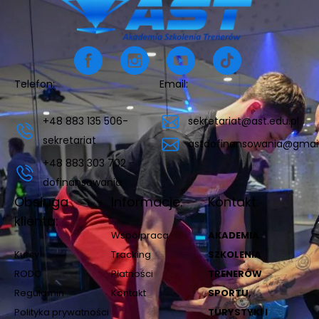
Telefon:
Email:
+48 883 135 506-
sekretariat@ast.edu.pl
sekretariat
astdofinansowania@gmai
+48 883 303 702 -
dofinansowania
Obsługa
Informacje:
Kontakt:
klienta:
Współpraca
AKADEMIA
Kursy
Tracking
SZKOLENIA
RODO
Płatności
TRENERÓW
Regulamin
Kontakt
SPORTU,
Polityka prywatności
TURYSTYKI I