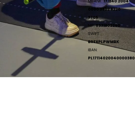
MBANK:
17 1140 2004
0000 3802 8220
3705
NIP:
8971802290
SWIFT:
BREXPLPWMBK
IBAN:
PL1711402004000038