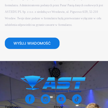
formularzu. Administratorem podanych przez Pana/ Panią danych osobowych jest
AST.EDU.PL Sp. z o.o. z siedzibą we Wrocławiu, ul. Pigwowa 6/29, 52-210
Wrocław. Twoje dane podane w formularzu będą przetwarzane wyłącznie w celu
udzielenia odpowiedzi na pytanie zawarte w formularzu.
WYŚLIJ WIADOMOŚĆ
Telefon:
Email: