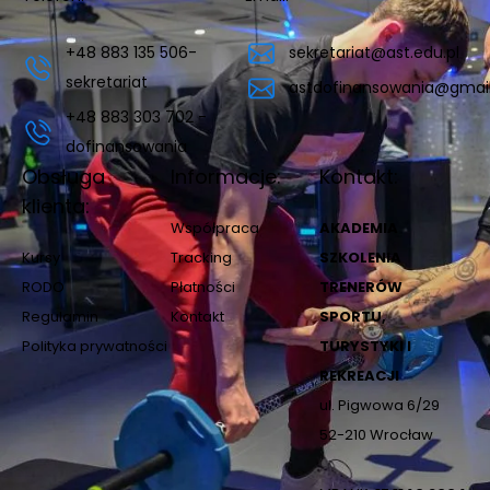
+48 883 135 506-
sekretariat@ast.edu.pl
sekretariat
astdofinansowania@gmai
+48 883 303 702 -
dofinansowania
Obsługa
Informacje:
Kontakt:
klienta:
Współpraca
AKADEMIA
Kursy
Tracking
SZKOLENIA
RODO
Płatności
TRENERÓW
Regulamin
Kontakt
SPORTU,
Polityka prywatności
TURYSTYKI I
REKREACJI
ul. Pigwowa 6/29
52-210 Wrocław