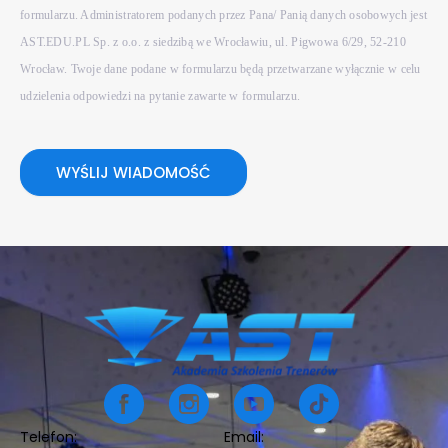
formularzu. Administratorem podanych przez Pana/ Panią danych osobowych jest
AST.EDU.PL Sp. z o.o. z siedzibą we Wrocławiu, ul. Pigwowa 6/29, 52-210
Wrocław. Twoje dane podane w formularzu będą przetwarzane wyłącznie w celu
udzielenia odpowiedzi na pytanie zawarte w formularzu.
WYŚLIJ WIADOMOŚĆ
Telefon:
Email: