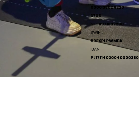
0000 3802 8220
3705
NIP:
8971802290
SWIFT:
BREXPLPWMBK
IBAN:
PL1711402004000038