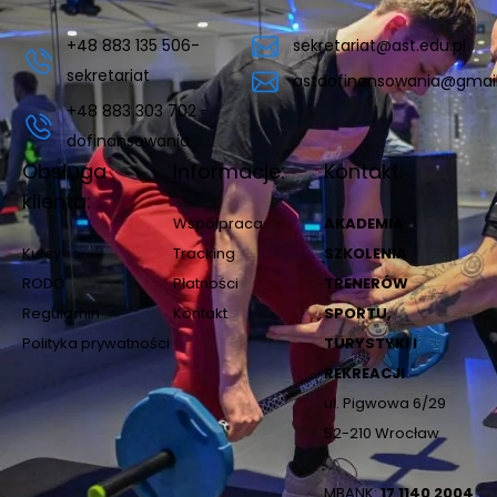
+48 883 135 506-
sekretariat@ast.edu.pl
sekretariat
astdofinansowania@gmai
+48 883 303 702 -
dofinansowania
Obsługa
Informacje:
Kontakt:
klienta:
Współpraca
AKADEMIA
Kursy
Tracking
SZKOLENIA
RODO
Płatności
TRENERÓW
Regulamin
Kontakt
SPORTU,
Polityka prywatności
TURYSTYKI I
REKREACJI
ul. Pigwowa 6/29
52-210 Wrocław
MBANK:
17 1140 2004