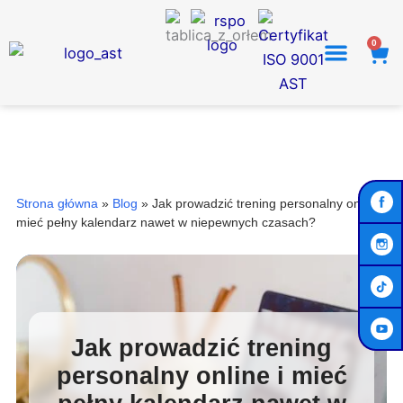
Przejdź
do
0
Wó
treści
Strona główna
»
Blog
»
Jak prowadzić trening personalny online i
mieć pełny kalendarz nawet w niepewnych czasach?
Jak prowadzić trening
personalny online i mieć