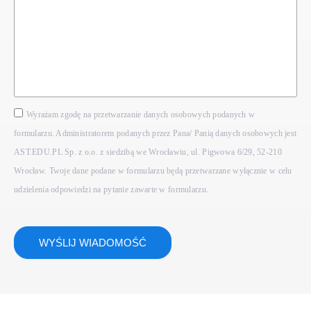
Wyrażam zgodę na przetwarzanie danych osobowych podanych w
formularzu. Administratorem podanych przez Pana/ Panią danych osobowych jest
AST.EDU.PL Sp. z o.o. z siedzibą we Wrocławiu, ul. Pigwowa 6/29, 52-210
Wrocław. Twoje dane podane w formularzu będą przetwarzane wyłącznie w celu
udzielenia odpowiedzi na pytanie zawarte w formularzu.
WYŚLIJ WIADOMOŚĆ