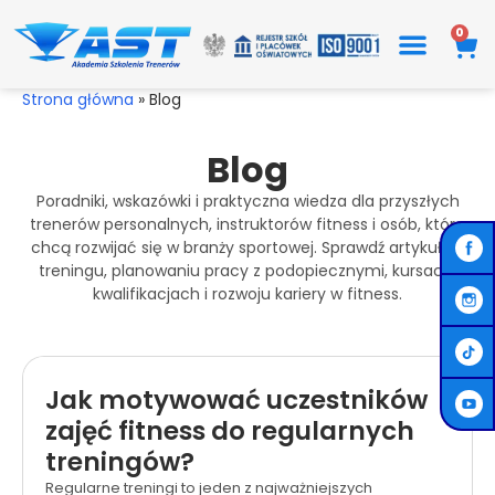
Przejdź
0
Wó
do
treści
Strona główna
»
Blog
Blog
Poradniki, wskazówki i praktyczna wiedza dla przyszłych
trenerów personalnych, instruktorów fitness i osób, które
chcą rozwijać się w branży sportowej. Sprawdź artykuły o
treningu, planowaniu pracy z podopiecznymi, kursach,
kwalifikacjach i rozwoju kariery w fitness.
Jak motywować uczestników
zajęć fitness do regularnych
treningów?
Regularne treningi to jeden z najważniejszych