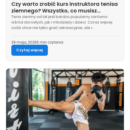
Czy warto zrobić kurs instruktora tenisa
ziemnego? Wszystko, co musisz
wiedzieć
Tenis ziemny od lat jest bardzo popularny zarówno
wśród dorosłych, jak i młodzieży i dzieci. Coraz więcej
osób chce nie tylko grać rekreacyjnie, ale r…
29 maja, 2026
5 min czytania
Czytaj więcej