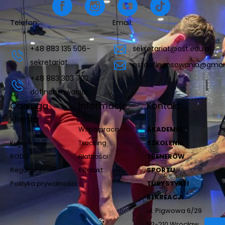
Telefon:
Email:
+48 883 135 506-
sekretariat@ast.edu.pl
sekretariat
astdofinansowania@gmai
+48 883 303 702 -
dofinansowania
Obsługa
Informacje:
Kontakt:
klienta:
Współpraca
AKADEMIA
Kursy
Tracking
SZKOLENIA
RODO
Płatności
TRENERÓW
Regulamin
Kontakt
SPORTU,
Polityka prywatności
TURYSTYKI I
REKREACJI
ul. Pigwowa 6/29
52-210 Wrocław