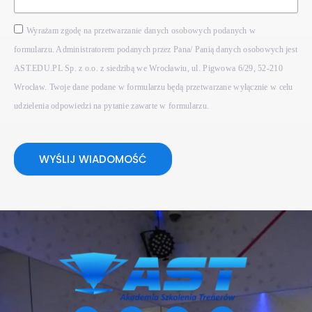
Wyrażam zgodę na przetwarzanie danych osobowych podanych w
formularzu. Administratorem podanych przez Pana/ Panią danych osobowych jest
AST.EDU.PL Sp. z o.o. z siedzibą we Wrocławiu, ul. Pigwowa 6/29, 52-210
Wrocław. Twoje dane podane w formularzu będą przetwarzane wyłącznie w celu
udzielenia odpowiedzi na pytanie zawarte w formularzu.
WYŚLIJ WIADOMOŚĆ