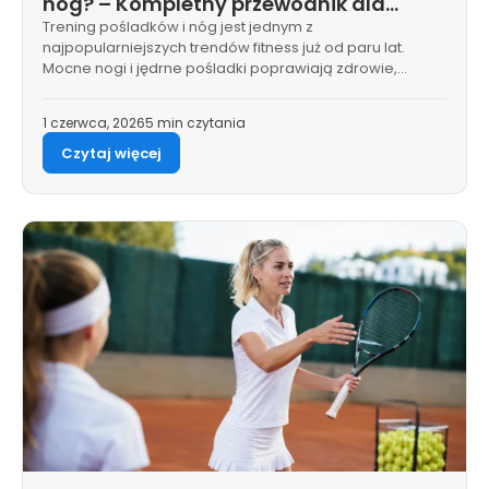
nóg? – Kompletny przewodnik dla
początkujących i trenerów
Trening pośladków i nóg jest jednym z
najpopularniejszych trendów fitness już od paru lat.
Mocne nogi i jędrne pośladki poprawiają zdrowie,
postawę i…
1 czerwca, 2026
5 min czytania
Czytaj więcej