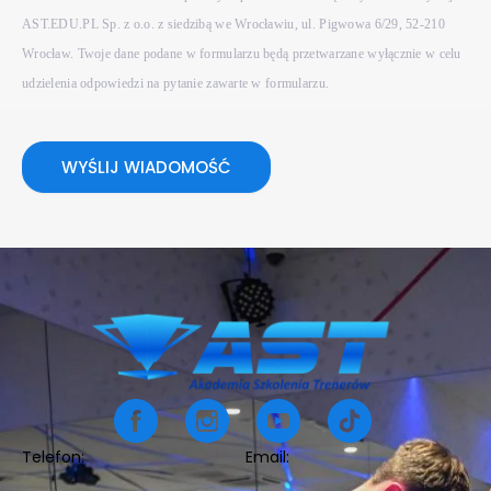
AST.EDU.PL Sp. z o.o. z siedzibą we Wrocławiu, ul. Pigwowa 6/29, 52-210
Wrocław. Twoje dane podane w formularzu będą przetwarzane wyłącznie w celu
udzielenia odpowiedzi na pytanie zawarte w formularzu.
WYŚLIJ WIADOMOŚĆ
Telefon:
Email: