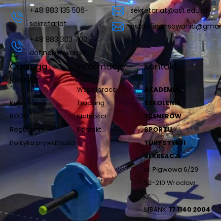
+48 883 135 506-
sekretariat@ast.edu.pl
sekretariat
astdofinansowania@gmai
+48 883 303 702 -
dofinansowania
Obsługa
Informacje:
Kontakt:
klienta:
Współpraca
AKADEMIA
Kursy
Tracking
SZKOLENIA
RODO
Płatności
TRENERÓW
Regulamin
Kontakt
SPORTU,
Polityka prywatności
TURYSTYKI I
REKREACJI
ul. Pigwowa 6/29
52-210 Wrocław
MBANK:
17 1140 2004