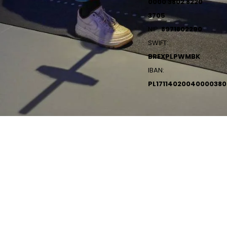
0000 3802 8220
3705
NIP:
8971802290
SWIFT:
BREXPLPWMBK
IBAN:
PL1711402004000038