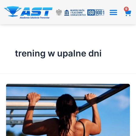
Przejdź
0
Wó
do
treści
trening w upalne dni