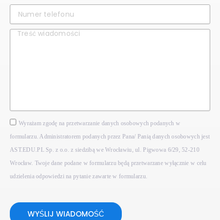
Wyrażam zgodę na przetwarzanie danych osobowych podanych w
formularzu. Administratorem podanych przez Pana/ Panią danych osobowych jest
AST.EDU.PL Sp. z o.o. z siedzibą we Wrocławiu, ul. Pigwowa 6/29, 52-210
Wrocław. Twoje dane podane w formularzu będą przetwarzane wyłącznie w celu
udzielenia odpowiedzi na pytanie zawarte w formularzu.
WYŚLIJ WIADOMOŚĆ