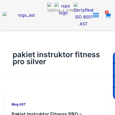
Przejdź
do
0
Wó
treści
pakiet instruktor fitness
pro silver
Blog AST
Pakiet Instruktor Fitness PRO –