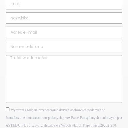
Wyrażam zgodę na przetwarzanie danych osobowych podanych w
formularzu. Administratorem podanych przez Pana/ Panią danych osobowych jest
AST.EDU.PL Sp. z o.o. z siedzibą we Wrocławiu, ul. Pigwowa 6/29, 52-210