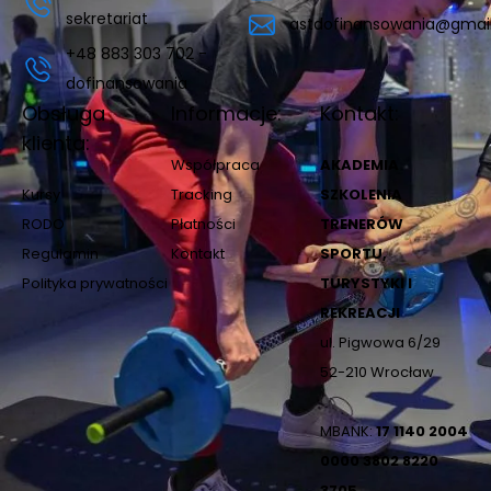
sekretariat
astdofinansowania@gmai
+48 883 303 702 -
dofinansowania
Obsługa
Informacje:
Kontakt:
klienta:
Współpraca
AKADEMIA
Kursy
Tracking
SZKOLENIA
RODO
Płatności
TRENERÓW
Regulamin
Kontakt
SPORTU,
Polityka prywatności
TURYSTYKI I
REKREACJI
ul. Pigwowa 6/29
52-210 Wrocław
MBANK:
17 1140 2004
0000 3802 8220
3705