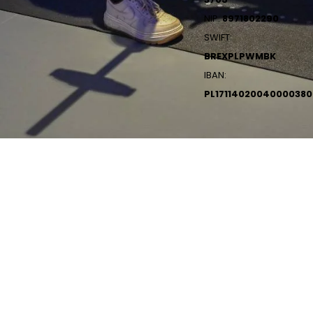
NIP:
8971802290
SWIFT:
BREXPLPWMBK
IBAN:
PL1711402004000038