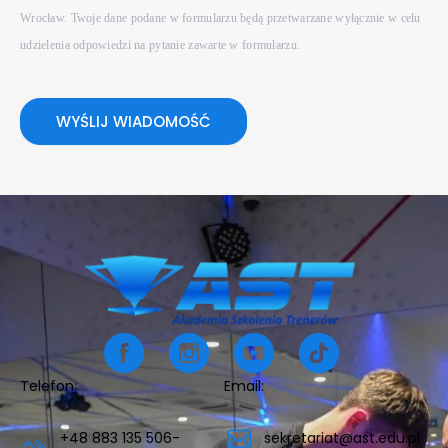
Wrocław. Twoje dane podane w formularzu będą przetwarzane wyłącznie w celu
udzielenia odpowiedzi na pytanie zawarte w formularzu.
WYŚLIJ WIADOMOŚĆ
Telefon:
Email:
+48 883 135 506-
sekretariat@ast.edu.pl