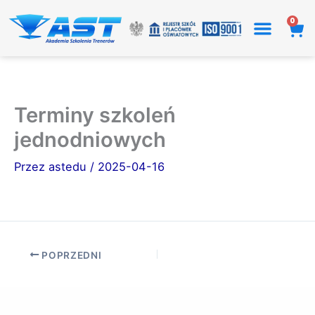
Przejdź
0
Wó
do
treści
Terminy szkoleń
jednodniowych
Przez
astedu
/
2025-04-16
POPRZEDNI