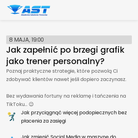
Przejdź
do
treści
8 MAJA, 19:00
Jak zapełnić po brzegi
grafik
jako trener
personalny?
Poznaj praktyczne strategie, które pozwolą Ci
zdobywać klientów nawet jeśli dopiero zaczynasz.
Bez wydawania fortuny na reklamę i tańczenia na
TikToku… 😉
Jak przyciągnąć więcej podopiecznych bez
płacenia za zasięgi
Jak zmienić Social Media w maszynę do