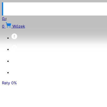
0
zł
0
Wózek
Raty 0%