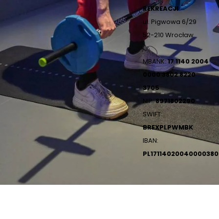
REKREACJI
ul. Pigwowa 6/29
52-210 Wrocław
MBANK:
17 1140 2004
0000 3802 8220
3705
NIP:
8971802290
SWIFT:
BREXPLPWMBK
IBAN:
PL1711402004000038