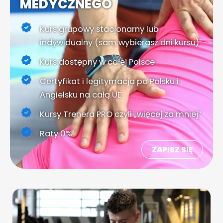
MEDYCZNEGO
Kurs grupowy stacjonarny lub
indywidualny (sam wybierasz dni kursu)
Kurs dostępny w całej Polsce
Certyfikat i legitymacja po Polsku i
Angielsku na całą UE
Kursy Trenera PRO czyli „więcej za mniej”
Raty 0%
ZAPISZ SIĘ