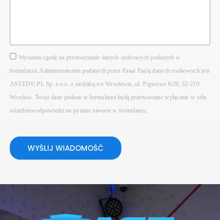
Wyrażam zgodę na przetwarzanie danych osobowych podanych w
formularzu. Administratorem podanych przez Pana/ Panią danych osobowych jest
AST.EDU.PL Sp. z o.o. z siedzibą we Wrocławiu, ul. Pigwowa 6/29, 52-210
Wrocław. Twoje dane podane w formularzu będą przetwarzane wyłącznie w celu
udzielenia odpowiedzi na pytanie zawarte w formularzu.
WYŚLIJ WIADOMOŚĆ