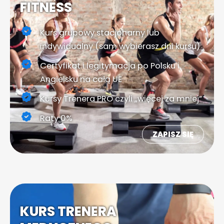
FITNESS
Kurs grupowy stacjonarny lub
indywidualny (sam wybierasz dni kursu)
Certyfikat i legitymacja po Polsku i
Angielsku na całą UE
Kursy Trenera PRO czyli „więcej za mniej”
Raty 0%
ZAPISZ SIĘ
KURS TRENERA