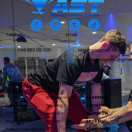
Telefon:
Email:
+48 883 135 506-
sekretariat@ast.edu.pl
sekretariat
astdofinansowania@gmai
+48 883 303 702 -
dofinansowania
Obsługa
Informacje:
Kontakt:
klienta:
Współpraca
AKADEMIA
Kursy
Tracking
SZKOLENIA
RODO
Płatności
TRENERÓW
Regulamin
Kontakt
SPORTU,
Polityka prywatności
TURYSTYKI I