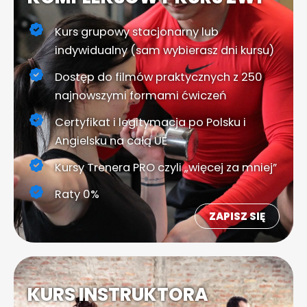
Kurs grupowy stacjonarny lub
indywidualny (sam wybierasz dni kursu)
Dostęp do filmów praktycznych z 250
najnowszymi formami ćwiczeń
Certyfikat i legitymacja po Polsku i
Angielsku na całą UE
Kursy Trenera PRO czyli „więcej za mniej”
Raty 0%
ZAPISZ SIĘ
KURS INSTRUKTORA