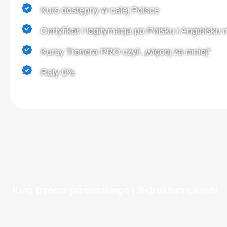
Kurs dostępny w całej Polsce
Certyfikat i legitymacja po Polsku i Angielsku
Kursy Trenera PRO czyli „więcej za mniej”
Raty 0%
Kurs trenera personalnego i instruktora siłowni