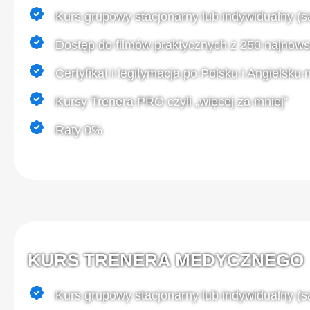
Kurs grupowy stacjonarny lub indywidualny (s
Dostęp do filmów praktycznych z 250 najnow
Certyfikat i legitymacja po Polsku i Angielsku
Kursy Trenera PRO czyli „więcej za mniej”
Raty 0%
KURS TRENERA MEDYCZNEGO
Kurs grupowy stacjonarny lub indywidualny (s