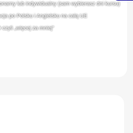
onarny lub indywidualny (sam wybierasz dni kursu)
macja po Polsku i Angielsku na całą UE
czyli „więcej za mniej”
ZAPISZ SIĘ