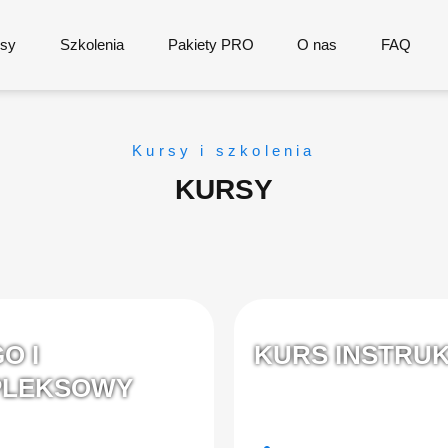
rsy
Szkolenia
Pakiety PRO
O nas
FAQ
Kursy i szkolenia
KURSY
O I
KURS INSTRUK
MPLEKSOWY