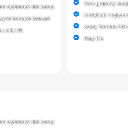
Kurs grupowy stacj
am wybierasz dni kursu)
Certyfikat i legity
szymi formami ćwiczeń
Kursy Trenera PRO 
 na całą UE
Raty 0%
ZAPISZ SIĘ
am wybierasz dni kursu)