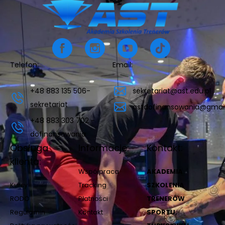
Telefon:
Email:
+48 883 135 506-
sekretariat@ast.edu.pl
sekretariat
astdofinansowania@gmai
+48 883 303 702 -
dofinansowania
Obsługa
Informacje:
Kontakt:
klienta:
Współpraca
AKADEMIA
Kursy
Tracking
SZKOLENIA
RODO
Płatności
TRENERÓW
Regulamin
Kontakt
SPORTU,