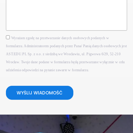
Wyrażam zgodę na przetwarzanie danych osobowych podanych w
formularzu. Administratorem podanych przez Pana/ Panią danych osobowych jest
AST.EDU.PL Sp. z o.o. z siedzibą we Wrocławiu, ul. Pigwowa 6/29, 52-210
Wrocław. Twoje dane podane w formularzu będą przetwarzane wyłącznie w celu
udzielenia odpowiedzi na pytanie zawarte w formularzu.
WYŚLIJ WIADOMOŚĆ