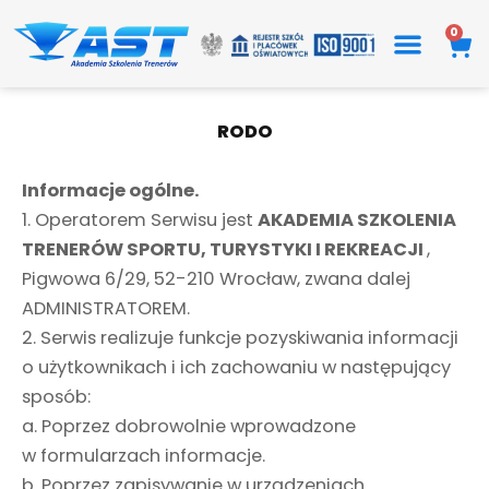
Przejdź
0
Wó
do
treści
RODO
Informacje ogólne.
1. Operatorem Serwisu jest
AKADEMIA SZKOLENIA
TRENERÓW SPORTU, TURYSTYKI I REKREACJI
,
Pigwowa 6/29, 52-210 Wrocław, zwana dalej
ADMINISTRATOREM.
2. Serwis realizuje funkcje pozyskiwania informacji
o użytkownikach i ich zachowaniu w następujący
sposób:
a. Poprzez dobrowolnie wprowadzone
w formularzach informacje.
b. Poprzez zapisywanie w urządzeniach