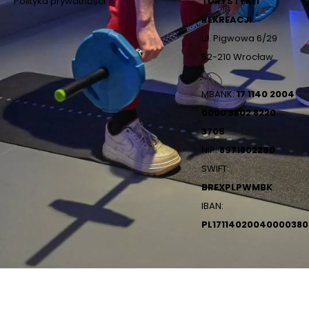
Polityka prywatności
TURYSTYKI I
REKREACJI
ul. Pigwowa 6/29
52-210 Wrocław
MBANK:
17 1140 2004
0000 3802 8220
3705
NIP:
8971802290
SWIFT:
BREXPLPWMBK
IBAN:
PL1711402004000038